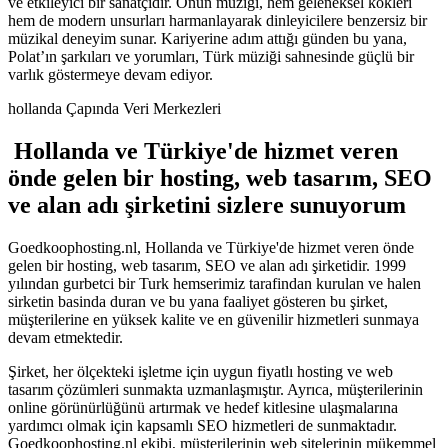
ve etkileyici bir sanatçıdır. Onun müziği, hem geleneksel kökleri
hem de modern unsurları harmanlayarak dinleyicilere benzersiz bir
müzikal deneyim sunar. Kariyerine adım attığı günden bu yana,
Polat’ın şarkıları ve yorumları, Türk müziği sahnesinde güçlü bir
varlık göstermeye devam ediyor.
hollanda Çapında Veri Merkezleri
Hollanda ve Türkiye'de hizmet veren
önde gelen bir hosting, web tasarım, SEO
ve alan adı şirketini sizlere sunuyorum
Goedkoophosting.nl, Hollanda ve Türkiye'de hizmet veren önde
gelen bir hosting, web tasarım, SEO ve alan adı şirketidir. 1999
yılından gurbetci bir Turk hemserimiz tarafindan kurulan ve halen
sirketin basinda duran ve bu yana faaliyet gösteren bu şirket,
müşterilerine en yüksek kalite ve en güvenilir hizmetleri sunmaya
devam etmektedir.
Şirket, her ölçekteki işletme için uygun fiyatlı hosting ve web
tasarım çözümleri sunmakta uzmanlaşmıştır. Ayrıca, müşterilerinin
online görünürlüğünü artırmak ve hedef kitlesine ulaşmalarına
yardımcı olmak için kapsamlı SEO hizmetleri de sunmaktadır.
Goedkoophosting.nl ekibi, müşterilerinin web sitelerinin mükemmel