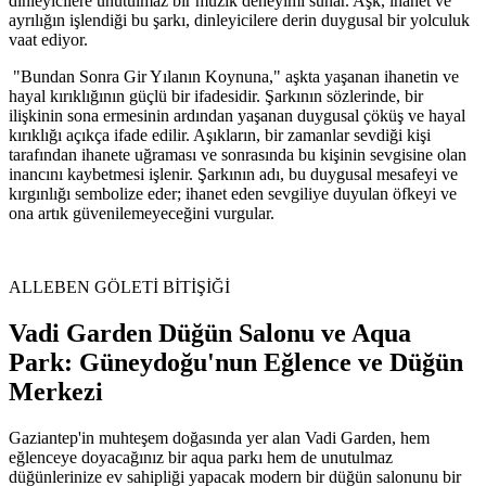
dinleyicilere unutulmaz bir müzik deneyimi sunar. Aşk, ihanet ve
ayrılığın işlendiği bu şarkı, dinleyicilere derin duygusal bir yolculuk
vaat ediyor.
"Bundan Sonra Gir Yılanın Koynuna," aşkta yaşanan ihanetin ve
hayal kırıklığının güçlü bir ifadesidir. Şarkının sözlerinde, bir
ilişkinin sona ermesinin ardından yaşanan duygusal çöküş ve hayal
kırıklığı açıkça ifade edilir. Aşıkların, bir zamanlar sevdiği kişi
tarafından ihanete uğraması ve sonrasında bu kişinin sevgisine olan
inancını kaybetmesi işlenir. Şarkının adı, bu duygusal mesafeyi ve
kırgınlığı sembolize eder; ihanet eden sevgiliye duyulan öfkeyi ve
ona artık güvenilemeyeceğini vurgular.
ALLEBEN GÖLETİ BİTİŞİĞİ
Vadi Garden Düğün Salonu ve Aqua
Park: Güneydoğu'nun Eğlence ve Düğün
Merkezi
Gaziantep'in muhteşem doğasında yer alan Vadi Garden, hem
eğlenceye doyacağınız bir aqua parkı hem de unutulmaz
düğünlerinize ev sahipliği yapacak modern bir düğün salonunu bir