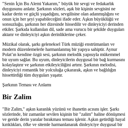
"Senin İçin Bu Alemi Yakarım," büyük bir sevgi ve fedakarlık
duygusunu anlatır. Şarkının sözleri, aşık bir kişinin sevgisini ne
kadar derin ve güçlü yaşadığını, sevgilisine olan adanmışlığını ve
onun için her şeyi yapabileceğini ifade eder. Aşkın büyüklüğü ve
sonsuzluğu, şarkının her dizesinde hissedilir ve dinleyiciyi derinden
etkiler. Şarkıda kullanılan dil, sade ama vurucu bir şekilde duyguları
aktarır ve dinleyiciyi aşkın derinliklerine çeker.
Müzikal olarak, şarkı geleneksel Türk müziği enstrümanları ve
modern düzenlemelerle harmanlanmış bir yapıya sahiptir. Aynur
Polat’ın kendine özgü sesi, şarkının melodik yapısıyla mükemmel
bir uyum sağlar. Bu uyum, dinleyicilerin duygusal bir bağ kurmasını
kolaylaştırır ve şarkının etkileyiciliğini artırır. Şarkının melodisi,
dinleyiciyi romantik bir yolculuğa çıkararak, aşkın ve bağlılığın
hissettirdiği tüm duyguları yaşatır.
Şarkının Teması ve Anlamı
Bir Zalim
"Bir Zalim," aşkın karanlık yüzünü ve ihanetin acısını işler. Şarkı
sözlerinde, bir zamanlar sevilen kişinin bir "zalim" haline dönüşmesi
ve geride derin yaralar bırakması teması işlenir. Aşkın getirdiği hayal
kırıklıkları, öfke ve sitemle harmanlanarak dinleyiciye duygusal bir