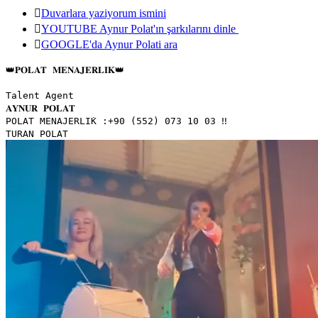
Duvarlara yaziyorum ismini
YOUTUBE Aynur Polat'ın şarkılarını dinle
GOOGLE'da Aynur Polati ara
👑𝐏𝐎𝐋𝐀𝐓 𝐌𝐄𝐍𝐀𝐉𝐄𝐑𝐋𝐈̇𝐊👑
Talent Agent
𝐀𝐘𝐍𝐔𝐑 𝐏𝐎𝐋𝐀𝐓
𝙿𝙾𝙻𝙰𝚃 𝙼𝙴𝙽𝙰𝙹𝙴𝚁𝙻𝙸̇𝙺 :+𝟿𝟶 (𝟻𝟻𝟸) 𝟶𝟽𝟹 𝟷𝟶 𝟶𝟹 ‼️
𝚃𝚄𝚁𝙰𝙽 𝙿𝙾𝙻𝙰𝚃