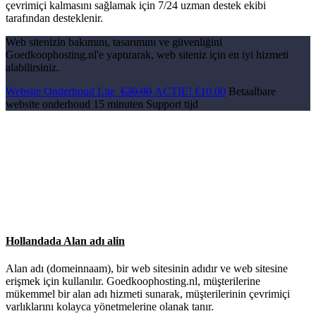
çevrimiçi kalmasını sağlamak için 7/24 uzman destek ekibi
tarafından desteklenir.
Web sitenizin bakımını, tasarımını ve güvenliğini
Goedkoophosting.nl'e yaptırarak, web siteniz için en iyi hizmeti
alabilirsiniz.
Website Onderhoud Lite
€20.00
ACTIE!
€10.00
Betaalbare
website onderhoud
15 minuten Support tijd
Hollandada Alan adı alin
Alan adı (domeinnaam), bir web sitesinin adıdır ve web sitesine
erişmek için kullanılır. Goedkoophosting.nl, müşterilerine
mükemmel bir alan adı hizmeti sunarak, müşterilerinin çevrimiçi
varlıklarını kolayca yönetmelerine olanak tanır.