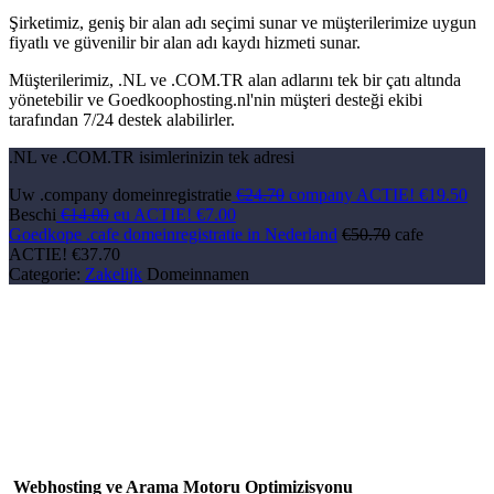
Şirketimiz, geniş bir alan adı seçimi sunar ve müşterilerimize uygun
fiyatlı ve güvenilir bir alan adı kaydı hizmeti sunar.
Müşterilerimiz, .NL ve .COM.TR alan adlarını tek bir çatı altında
yönetebilir ve Goedkoophosting.nl'nin müşteri desteği ekibi
tarafından 7/24 destek alabilirler.
.NL ve .COM.TR isimlerinizin tek adresi
Uw .
company
domeinregistratie
€24.70
company ACTIE!
€19.50
Beschi
€14.00
eu ACTIE!
€7.00
Goedkope .
cafe
domeinregistratie in Nederland
€50.70
cafe
ACTIE!
€37.70
Categorie:
Zakelijk
Domeinnamen
Webhosting ve Arama Motoru Optimizisyonu