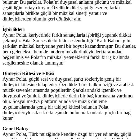
bulunur. Bu şarkılar, Polat’ın duygusal anlatım gücünü ve müzikal
çeşitliliğini ortaya koyar. Özellikle düet yaptığı eserler, farklı
sanatçılarla birlikte güçlü bir müzikal sinerji yaratır ve
dinleyicilerden olumlu geri dönüşler alır.
İşbirlikleri
Aynur Polat, kariyerinde farklı sanatçılarla işbirliği yaparak dikkat
çekmiştir. Bilal Sonses ile birlikte seslendirdiği "Karlı Bahar" gibi
şarkılar, müzikal kariyerine yeni bir boyut kazandırmıştır. Bu düetler,
hem geleneksel hem de modern müzik dinleyicileri tarafından
beğenilmiş ve Polat’ın müzikal yeteneklerini farklı bir ışık altında
sergilemesine olanak tanımıştır.
Dinleyici Kitlesi ve Etkisi
Aynur Polat, güçlü sesi ve duygusal şarkı sözleriyle geniş bir
dinleyici kitlesine hitap eder. Özellikle Türk halk müziği ve arabesk
müzik sevenler arasında popülerdir. Şarkılarındaki içtenlik ve
duygusal yoğunluk, dinleyicilerle derin bir bağ kurmasına yardımcı
olur. Sosyal medya platformlarında ve müzik dinleme
uygulamalarında geniş bir takipçi kitlesi bulunan Polat,
dinleyicileriyle sık sık etkileşimde bulunarak onlarla güçlü bir bağ
kurar.
Genel Bakış
Aynur Polat, Türk müziğinde kendine özgü bir yer edinmiş, güçlü