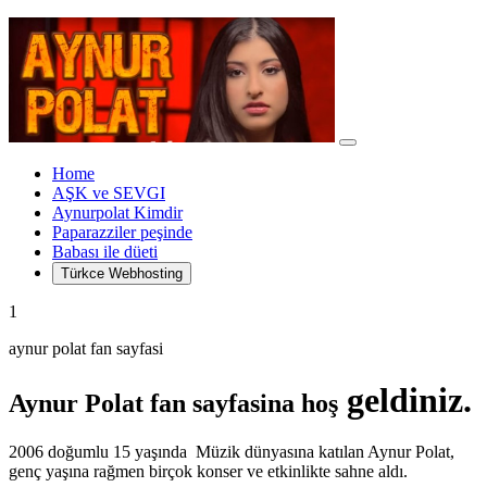
Home
AŞK ve SEVGI
Aynurpolat Kimdir
Paparazziler peşinde
Babası ile düeti
Türkce Webhosting
1
aynur polat fan sayfasi
geldiniz.
Aynur Polat fan sayfasina hoş
2006 doğumlu 15 yaşında Müzik dünyasına katılan Aynur Polat,
genç yaşına rağmen birçok konser ve etkinlikte sahne aldı.