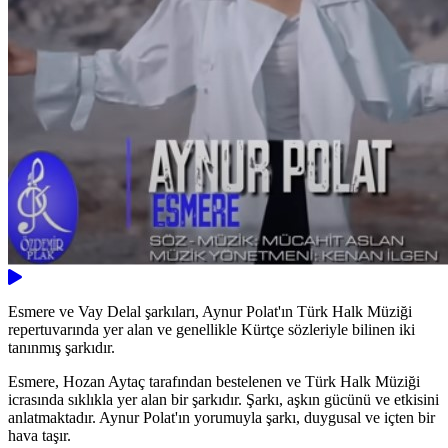
Esmere ve Vay Delal şarkıları, Aynur Polat'ın Türk Halk Müziği
repertuvarında yer alan ve genellikle Kürtçe sözleriyle bilinen iki
tanınmış şarkıdır.
Esmere, Hozan Aytaç tarafından bestelenen ve Türk Halk Müziği
icrasında sıklıkla yer alan bir şarkıdır. Şarkı, aşkın gücünü ve etkisini
anlatmaktadır. Aynur Polat'ın yorumuyla şarkı, duygusal ve içten bir
hava taşır.