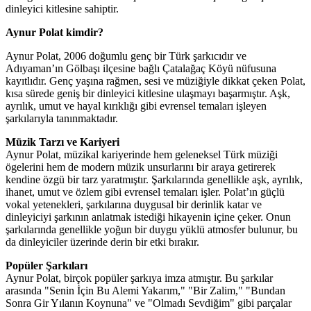
dinleyici kitlesine sahiptir.
Aynur Polat kimdir?
Aynur Polat, 2006 doğumlu genç bir Türk şarkıcıdır ve
Adıyaman’ın Gölbaşı ilçesine bağlı Çatalağaç Köyü nüfusuna
kayıtlıdır. Genç yaşına rağmen, sesi ve müziğiyle dikkat çeken Polat,
kısa sürede geniş bir dinleyici kitlesine ulaşmayı başarmıştır. Aşk,
ayrılık, umut ve hayal kırıklığı gibi evrensel temaları işleyen
şarkılarıyla tanınmaktadır.
Müzik Tarzı ve Kariyeri
Aynur Polat, müzikal kariyerinde hem geleneksel Türk müziği
ögelerini hem de modern müzik unsurlarını bir araya getirerek
kendine özgü bir tarz yaratmıştır. Şarkılarında genellikle aşk, ayrılık,
ihanet, umut ve özlem gibi evrensel temaları işler. Polat’ın güçlü
vokal yetenekleri, şarkılarına duygusal bir derinlik katar ve
dinleyiciyi şarkının anlatmak istediği hikayenin içine çeker. Onun
şarkılarında genellikle yoğun bir duygu yüklü atmosfer bulunur, bu
da dinleyiciler üzerinde derin bir etki bırakır.
Popüler Şarkıları
Aynur Polat, birçok popüler şarkıya imza atmıştır. Bu şarkılar
arasında "Senin İçin Bu Alemi Yakarım," "Bir Zalim," "Bundan
Sonra Gir Yılanın Koynuna" ve "Olmadı Sevdiğim" gibi parçalar