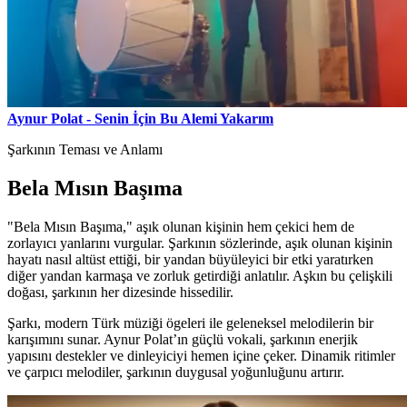
Aynur Polat - Senin İçin Bu Alemi Yakarım
Şarkının Teması ve Anlamı
Bela Mısın Başıma
"Bela Mısın Başıma," aşık olunan kişinin hem çekici hem de
zorlayıcı yanlarını vurgular. Şarkının sözlerinde, aşık olunan kişinin
hayatı nasıl altüst ettiği, bir yandan büyüleyici bir etki yaratırken
diğer yandan karmaşa ve zorluk getirdiği anlatılır. Aşkın bu çelişkili
doğası, şarkının her dizesinde hissedilir.
Şarkı, modern Türk müziği ögeleri ile geleneksel melodilerin bir
karışımını sunar. Aynur Polat’ın güçlü vokali, şarkının enerjik
yapısını destekler ve dinleyiciyi hemen içine çeker. Dinamik ritimler
ve çarpıcı melodiler, şarkının duygusal yoğunluğunu artırır.